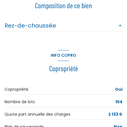
Composition de ce bien
Rez-de-chaussée
chambre
9.72 m²
chambre
9.85 m²
INFO COPRO
chambre
9.98 m²
Copropriété
salon/sejour
28 m²
cuisine
9.87 m²
Copropriété
Oui
salle de bain
3.15 m²
Nombre de lots
104
Quote part annuelle des charges
2 133 €
Plan de sauvegarde
Non