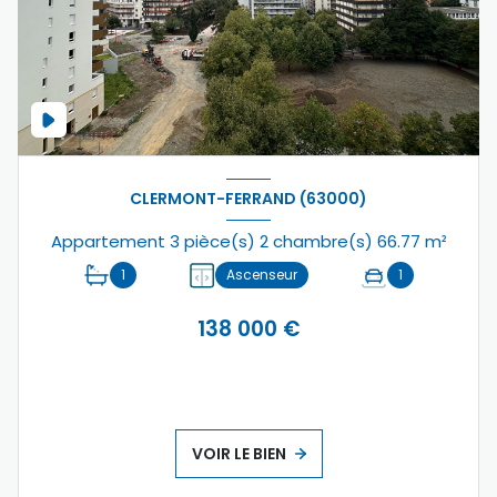
CLERMONT-FERRAND (63000)
Appartement 3 pièce(s) 2 chambre(s) 66.77 m²
1
Ascenseur
1
138 000 €
VOIR LE BIEN