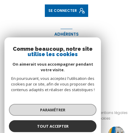
SE CONNECTER
ADHÉRENTS
NOUS ADHÉRONS
Comme beaucoup, notre site
utilise les cookies
On aimerait vous accompagner pendant
votre visite.
En poursuivant, vous acceptez l'utilisation des
cookies par ce site, afin de vous proposer des
contenus adaptés et réaliser des statistiques !
© 2026 | Tous droits réservés
PARAMÉTRER
Nos honoraires
Nos partenaires
Mentions légales
Admin
Politique RGPD
Cookies
TOUT ACCEPTER
Réalisé par :
CABINET TERRIER