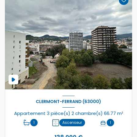
CLERMONT-FERRAND (63000)
Appartement 3 pièce(s) 2 chambre(s) 66.77 m²
1
Ascenseur
1