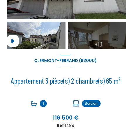
+10
CLERMONT-FERRAND (63000)
Appartement 3 pièce(s) 2 chambre(s) 65 m²
1
Balcon
116 500 €
Réf
1499