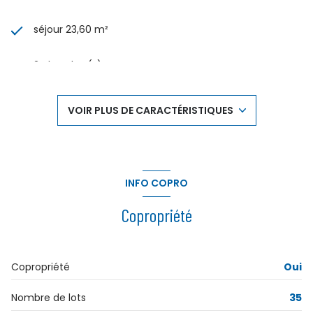
séjour 23,60 m²
2 chambre(s)
1 salle(s) de bain
VOIR PLUS DE CARACTÉRISTIQUES
construit en 1975
cuisine séparée (semi-équipée)
INFO COPRO
Chauffage individuel : radiateur (gaz de ville)
Copropriété
exposition Sud-Est
Copropriété
Oui
3 niveau(x)
Nombre de lots
35