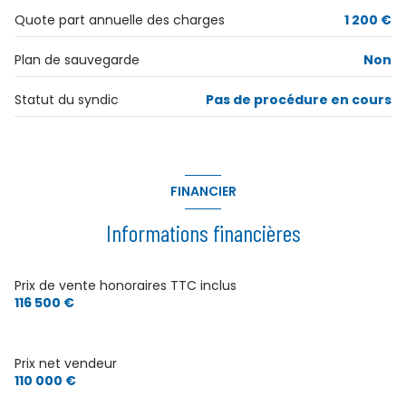
3ème étage
Quote part annuelle des charges
1 200 €
3 étage(s)
Plan de sauvegarde
Non
vue dégagée
Statut du syndic
Pas de procédure en cours
cave
balcon
FINANCIER
Informations financières
interphone
Prix de vente honoraires TTC inclus
116 500 €
Prix net vendeur
110 000 €