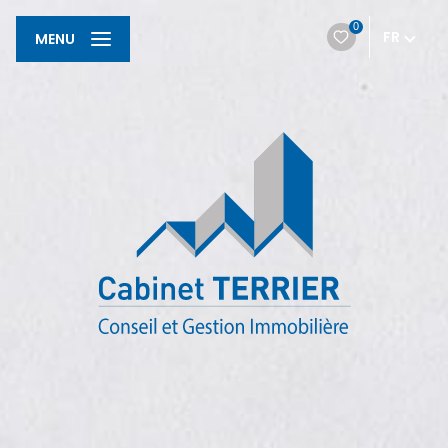
0
FR
MENU