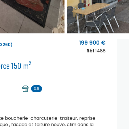
199 900 €
63260)
Réf
1488
Fonds de commerce 150 m²
3.5
 boucherie-charcuterie-traiteur, reprise
que , facade et toiture neuve, clim dans la