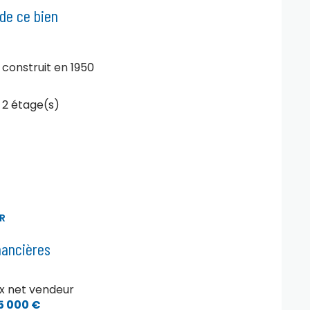
 de ce bien
construit en 1950
2 étage(s)
R
nancières
ix net vendeur
5 000 €