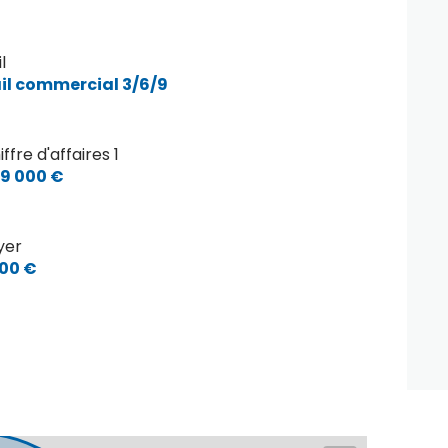
l
il commercial 3/6/9
iffre d'affaires 1
9 000 €
yer
300 €