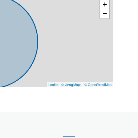
+
−
Leaflet
|
©
Maps
|
© OpenStreetMap
Jawg