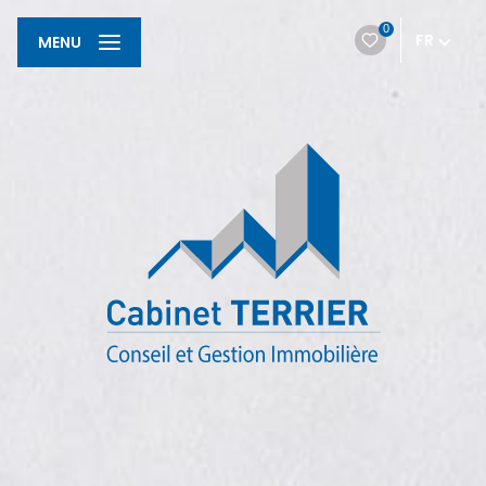
0
FR
MENU